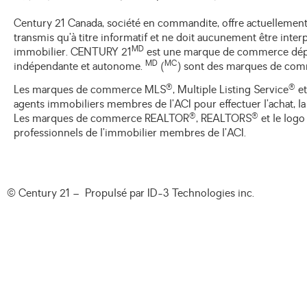
Century 21 Canada, société en commandite, offre actuellement
transmis qu’à titre informatif et ne doit aucunement être inte
MD
immobilier. CENTURY 21
est une marque de commerce déposé
MD
MC
indépendante et autonome.
(
) sont des marques de comm
®
®
Les marques de commerce MLS
, Multiple Listing Service
et
agents immobiliers membres de l’ACI pour effectuer l’achat, la 
®
®
Les marques de commerce REALTOR
, REALTORS
et le log
professionnels de l’immobilier membres de l’ACI.
© Century 21 – Propulsé par
ID-3 Technologies inc.