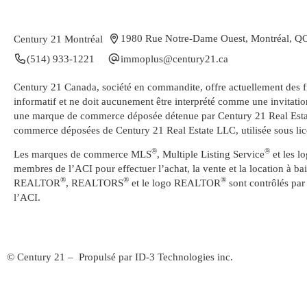
1980 Rue Notre-Dame Ouest, Montréal, 
Century 21 Montréal
(514) 933-1221
ac.12yrutnec@sulpommi
Century 21 Canada, société en commandite, offre actuellement des fr
informatif et ne doit aucunement être interprété comme une invitati
une marque de commerce déposée détenue par Century 21 Real Estat
commerce déposées de Century 21 Real Estate LLC, utilisée sous lic
®
®
Les marques de commerce MLS
, Multiple Listing Service
et les l
membres de l’ACI pour effectuer l’achat, la vente et la location à 
®
®
®
REALTOR
, REALTORS
et le logo REALTOR
sont contrôlés par
l’ACI.
© Century 21 – Propulsé par
ID-3 Technologies inc.